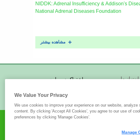
NIDDK: Adrenal Insufficiency & Addison's Dise
National Adrenal Diseases Foundation
مشاهده بیشتر
Foot
یت از ما
اشتراک در سایت
ارسال رزومه
کا و حامیان
Me
We Value Your Privacy
We use cookies to improve your experience on our website, analyze si
content. By clicking 'Accept All Cookies', you agree to our use of c
preferences by clicking 'Manage Cookies'.
Manage 