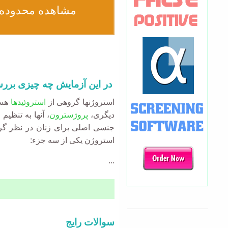
مشاهده محدوده 
در این آزمایش چه چیزی برر
استروژنها گروهی از
استروئیدها
هست
دیگری،
پروژسترون
، آنها به تنظ
جنسی اصلی برای زنان در نظر گرف
استروژن یکی از سه جزء:
...
Accordion
سوالات رایج