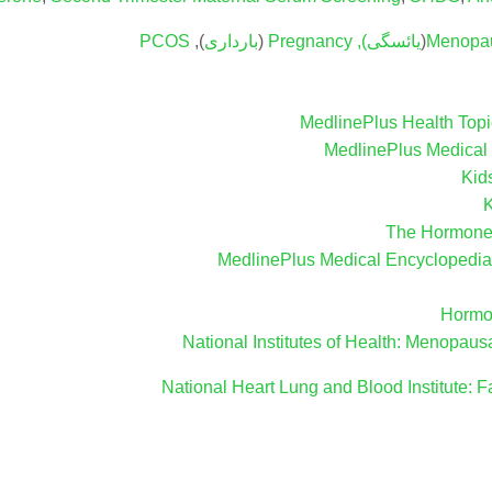
Menopa
(
یائسگی
),
Pregnancy
(
بارداری
),
PCOS
MedlinePlus Health Top
MedlinePlus Medical
Kid
K
The Hormone 
MedlinePlus Medical Encyclopedia
Hormo
National Institutes of Health: Menopau
National Heart Lung and Blood Institute: