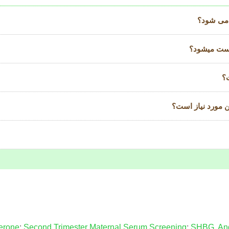
ه می شود؟
است میشود؟
؟
ن مورد نیاز است؟
terone
;
Second Trimester Maternal Serum Screening
;
SHBG
,
An