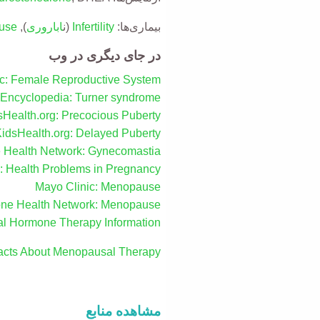
بیماری‌ها:
Infertility
(ن
اباروری
),
use
در جای دیگری در وب
ic: Female Reproductive System
 Encyclopedia: Turner syndrome
sHealth.org: Precocious Puberty
idsHealth.org: Delayed Puberty
Health Network: Gynecomastia
: Health Problems in Pregnancy
Mayo Clinic: Menopause
ne Health Network: Menopause
sal Hormone Therapy Information
 Facts About Menopausal Therapy
مشاهده منابع