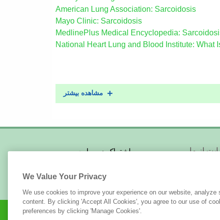
American Lung Association: Sarcoidosis
Mayo Clinic: Sarcoidosis
MedlinePlus Medical Encyclopedia: Sarcoidosi
National Heart Lung and Blood Institute: What 
مشاهده بیشتر
Foot
یت از ما
اشتراک در سایت
ارسال رزومه
کا و حامیان
Me
We Value Your Privacy
We use cookies to improve your experience on our website, analyze si
content. By clicking 'Accept All Cookies', you agree to our use of c
preferences by clicking 'Manage Cookies'.