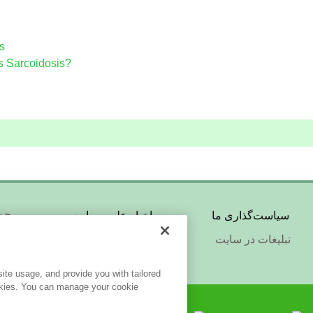
s
Is Sarcoidosis?
Footer
er
حما
سیاست‌گذاری ما
اخبار علمی سایت
تبلیغات در سایت
بازبینی و ویراستاری
شر
nu
Menu
te usage, and provide you with tailored
ookies. You can manage your cookie