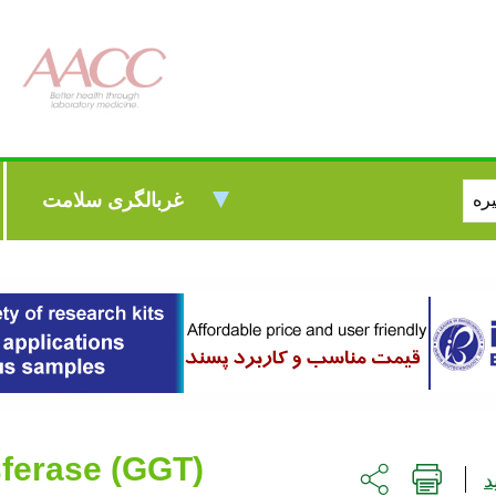
غربالگری سلامت
ferase (GGT)
د