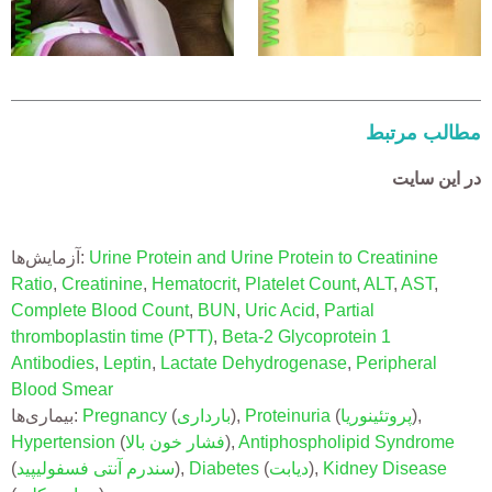
مطالب مرتبط
در این سایت
آزمایش‌ها:
Urine Protein and Urine Protein to Creatinine
Ratio
,
Creatinine
,
Hematocrit
,
Platelet Count
,
ALT
,
AST
,
Complete Blood Count
,
BUN
,
Uric Acid
,
Partial
thromboplastin time (PTT)
,
Beta-2 Glycoprotein 1
Antibodies
,
Leptin
,
Lactate Dehydrogenase
,
Peripheral
Blood Smear
بیماری‌ها:
Pregnancy
(
بارداری
)
,
Proteinuria
(
پروتئینوریا
)
,
Hypertension
(
فشار خون بالا
)
,
Antiphospholipid Syndrome
(
سندرم آنتی فسفولیپید
)
,
Diabetes
(
دیابت
)
,
Kidney Disease