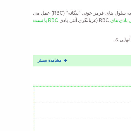
بدن تولید شده و علیه سلول های قرمز خونی "بیگانه" (RBC) عمل می
ی بادی های
RBC (غربالگری آنتی بادی
RBC
یا تست
مشاهده بیشتر