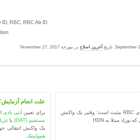
y ID, RBC
RBC Ab ID
tion
September 2
تاریخ
آخرین اصلاح
در مورخه November 27, 2017.
علت انجام آزمایش؟
وقتی DAT یا غربالگری آنتی بادی RBC مثبت است؛ وقتی یک واکنش
برای تعیین
آنتی بادی
اخ
نوزاد مبتلا به HDN
مستقیم
(DAT)
یا
غربا
یک واکنش انتقالی خ
همولیتیک