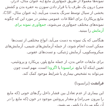
نمونه‌ها معمولا از طریق جمع‌آوری مایع (به عنوان مثال، ادرار،
منی) درون یک ظرف یا با قرار دادن سوزن به حفره بدن و کشش
بخشی از سیال توسط سرنگ بدست می‌آیند. (به عنوان مثال، CSF،
مایع پریکارد). برای اطلاعات عمومی بیشتر در مورد این که چگونه
نمونه‌های مختلف جمع‌آوری می‌شوند،
جمع‌آوری
نمونه برای
آزمایش
را ببینید.
هنگامی که یک نمونه به دست می‌آید، انواع مختلفی از تست‌ها
ممکن است انجام شوند، از جمله آزمایش‌های شیمی، آزمایش‌های
میکروسکوپی، آزمایش ژنتیکی، و تست‌های عفونی.
برای مایعات خاص بدن، از جمله مایع پلور، پریکارد و پروتئینی،
تعیین اینکه آیا مایع،
ترانسودا
یا
اگزودا
است، مهم است چون
می‌تواند به تشخیص بیماری یا شرایط موجود کمک کند.
فرانشت
(ترانسودا)
این بیماری از عدم تعادل بین فشار داخل رگ‌های خونی (که مایع
را بیرون می‌راند) و مقدار پروتئین موجود در خون (که مایع را در
آن نگه می‌دارد) ناشی می‌شود.