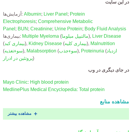
در این سایت
Protein
;
Liver Panel
;
Albumin
آزمایش‌ها:
Electrophoresis
;
Comprehensive Metabolic
Panel
;
BUN
;
Creatinine
;
Urine Protein
;
Body Fluid Analysis
Liver Disease
),
مالتیپل میلوما
(
Multiple Myeloma
بیماری‌ها:
Malnutrition
),
بیماری کلیه
(
Kidney Disease
),
بیماری کبد
(
ازدیاد
(
Proteinuria
),
سوءجذب
(
Malabsorption
),
سوءتغذیه
(
)
پروتئین در ادرار
در جای دیگری در وب
Mayo Clinic: High blood protein
MedlinePlus Medical Encyclopedia: Total protein
مشاهده منابع
مشاهده بیشتر