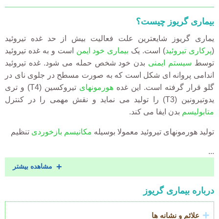
بیماری گریوز چیست؟
یماری گریوز شایعترین علت فعالیت بیش از حد غده تیروئید
(
پرکاری تیروئید
) است. یک
بیماری خود ایمن
است و به غده تیروئید
توسط
سیستم ایمنی
بدن خود شخص حمله می شود. غده تیروئید
اندامی پروانه ای شکل است که به صورت مسطح در جلوی نای در
گلو قرار گرفته است. این غده
هورمونهای
تیروکسین (T4) و تری
یدوتیرونین (T3) را تولید می نماید و نقش مهمی را در کنترل
متابولیسم
بدن ایفا می کند.
تولید هورمونهای تیروئید معمولا بوسیله
مکانیسم بازخوردی
تنظیم
...
مشاهده بیشتر
Accordion
درباره بیماری گریوز
Title
علائم و نشانه ها