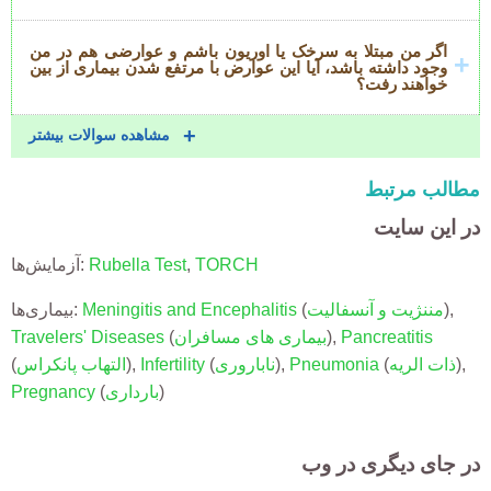
اگر من مبتلا به سرخک یا اوریون باشم و عوارضی هم در من
وجود داشته باشد، آیا این عوارض با مرتفع شدن بیماری از بین
خواهند رفت؟
مشاهده سوالات بیشتر
مطالب مرتبط
در این سایت
TORCH
,
Rubella Test
آزمایش‌ها:
),
مننژیت و آنسفالیت
(
Meningitis and Encephalitis
بیماری‌ها:
Pancreatitis
),
بیماری های مسافران
(
Travelers' Diseases
),
ذات الریه
(
Pneumonia
),
ناباروری
(
Infertility
),
التهاب پانکراس
(
)
بارداری
(
Pregnancy
در جای دیگری در وب