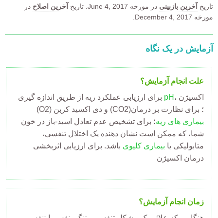
تاریخ
آخرین بازبینی
در مورخه
June 4, 2017.
تاریخ
آخرین اصلاح
در
مورخه December 4, 2017.
آزمایش در یک نگاه
علت انجام آزمایش؟
، اکسیژن
pH
برای ارزیابی عملکرد ریه از طریق اندازه گیری
(O2) و دی اکسید کربن (CO2)؛ برای نظارت بر درمان
بیماری های ریه
؛ برای تشخیص عدم تعادل اسید-باز در خون
شما، که ممکن است نشان دهنده یک اختلال تنفسی،
متابولیکی یا
بیماری کلیوی
باشد. برای ارزیابی اثربخشی
درمان اکسیژن
زمان انجام آزمایش؟
هنگامی که علائم یک مشکل تنفسی ، تنگی نفس یا تنفس