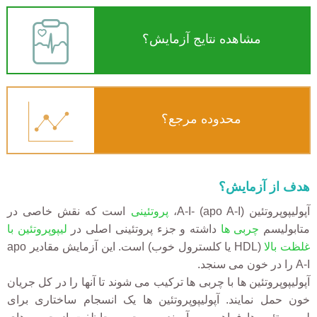
مشاهده نتایج آزمایش؟
محدوده مرجع؟
هدف از آزمایش؟
آپولیپوپروتئین A-I- (apo A-I)،
پروتئینی
است که نقش خاصی در
متابولیسم
چربی ها
داشته و جزء پروتئینی اصلی در
لیپوپروتئین با
غلظت بال
ا (HDL یا کلسترول خوب) است. این آزمایش مقادیر apo
A-I را در خون می سنجد.
آپولیپوپروتئین ها با چربی ها ترکیب می شوند تا آنها را در کل جریان
خون حمل نمایند. آپولیپوپروتئین ها یک انسجام ساختاری برای