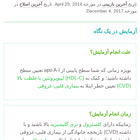
تاریخ
آخرین بازبینی
در مورخه
April 29, 2014.
تاریخ
آخرین اصلاح
در
مورخه December 4, 2017.
آزمایش در یک نگاه
علت انجام آزمایش؟
تعیین سطح apo A-I بویژه زمانی که شما سطح پایینی از
داشته باشید؛ و کمک به
لیپوپروتئین با غلظت بالا (HDL-C)
بیماری قلبی-عروقی (CVD)
تعیین خطر ابتلا به
زمان انجام آزمایش؟
زمانیکه دارای
کلسترول
و
تری گلیسیرید
بالا باشید و یا
تاریخچه خانوادگی از بیماری قلبی-عروقی (CVD) داشته
باشید؛ زمانیکه پزشک شما خطر ابتلا به
بیماری قلبی
را