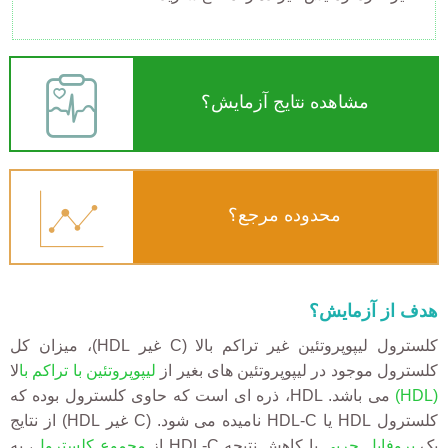
مشاهده نتایج آزمایش؟
محدوده مرجع؟
هدف از آزمایش؟
کلسترول لیپوپروتئین غیر تراکم بالا (C غیر HDL)، میزان کل
کلسترول موجود در لیپوپروتئین های بغیر از
لیپوپروتئین با تراکم با
لا
(HDL)
می باشد. HDL، ذره ای است که حاوی کلسترول بوده که
کلسترول HDL یا HDL-C نامیده می شود. (C غیر HDL) از نتایج
یک
پروفایل چربی
با کاهش نتیجه HDL-C از
مجموع کلسترول
، به