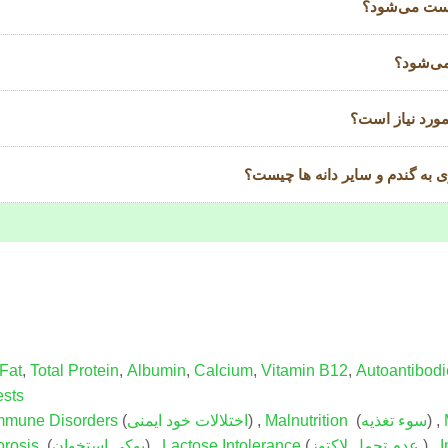
است می‌شود؟
می‌شود؟
مورد نیاز است؟
ی به گندم و سایر دانه ها چیست؟
Fat
,
Total Protein
,
Albumin
,
Calcium
,
Vitamin B12
,
Autoantibodi
ests
) ,
سوء تغذیه
(
Malnutrition
) ,
اختلالات خود ایمنی
(
mmune Disorders
I
) ,
عدم تحمل لاکتوز
(
Lactose Intolerance
) ,
پوکی استخوان
(
rosis