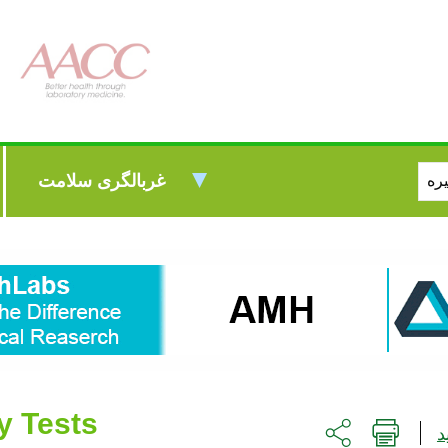
غربالگری سلامت
y Tests
د