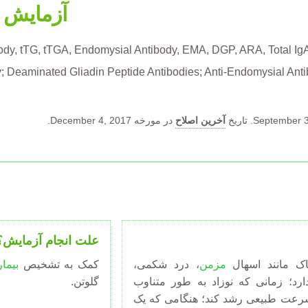
آزمایش آ
ody
tTG
tTGA
Endomysial Antibody
EMA
DGP
ARA
Total Ig
 Deaminated Gliadin Peptide Antibodies; Anti-Endomysial Antib
September 3
تاریخ
آخرین اصلاح
در مورخه December 4, 2017.
علت انجام آزمایش؟
اک مانند اسهال
مزمن
، درد شکمی،
کمک به تشخیص
بیما
د؛ زمانی که نوزاد به طور متناوب
گلوتن.
ه سرعت طبیعی رشد کند؛ هنگامی که یک