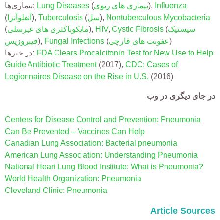
بیماری‌ها:
Lung Diseases
(
بیماری های ریوی
)
,
Influenza
(
آنفلوآنزا
)
,
Tuberculosis
(
سل
)
,
Nontuberculous Mycobacteria
(
مایکوباکتری های غیرسلی
)
,
HIV
,
Cystic Fibrosis
(
سیستیک
فیبروزیس
)
,
Fungal Infections
(
های قارچی
عفونت
)
در خبرها:
FDA Clears Procalcitonin Test for New Use to Help
Guide Antibiotic Treatment
(2017),
CDC: Cases of
Legionnaires Disease on the Rise in U.S.
(2016)
در جای دیگری در وب
Centers for Disease Control and Prevention: Pneumonia
Can Be Prevented – Vaccines Can Help
Canadian Lung Association: Bacterial pneumonia
American Lung Association: Understanding Pneumonia
National Heart Lung Blood Institute: What is Pneumonia?
World Health Organization: Pneumonia
Cleveland Clinic: Pneumonia
Article Sources