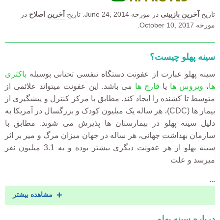
در
آخرین اصلاح
تاریخ
June 24, 2014.
در مورخه
آخرین بازبینی
تاریخ
مورخه October 10, 2017.
سینه پهلو چیست؟
سینه پهلو عبارت از عفونت دستگاه تنفسی تحتانی بوسیله
باکتری
می باشد. این عفونت میتواند علائمی از
قارچ ها
یا
ویروس ها
،
ها
متوسط تا کشنده را ایجاد کند. مطابق با مرکز کنترل و پیشگیری از
)، هر ساله یک میلیون کودک و بزرگسال در آمریکا به
CDC
بیمار ها (
دلیل سینه پهلو در بیمارستان ها پذیرش می شوند. مطابق با
سازمان بهداشت جهانی، هر ساله در جهان میزان مرگ و میر بر اثر
سینه پهلو از هر عفونت دیگری بیشتر بوده و به 3.1 میلیون نفر
میرسد و علت
...
مشاهده بیشتر
درباره سینه پهلو
Accordion