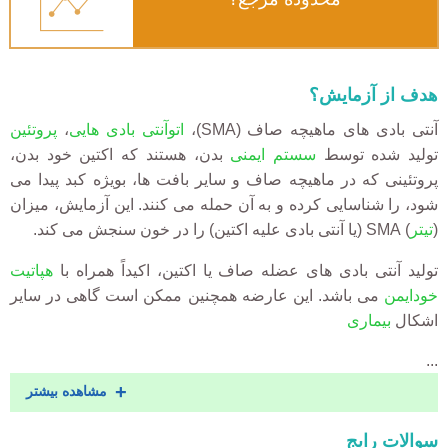
هدف از آزمایش؟
آنتی بادی های ماهیچه صاف (SMA)،
اتوآنتی بادی هایی
،
پروتئین
تولید شده توسط
سستم ایمنی
بدن، هستند که اکتین خود بدن،
پروتئینی که در ماهیچه صاف و سایر بافت ها، بویژه کبد پیدا می
شود، را شناسایی کرده و به آن حمله می کنند. این آزمایش، میزان
(
تیتر
) SMA (یا آنتی بادی علیه اکتین) را در خون سنجش می کند.
تولید آنتی بادی های عضله صاف یا اکتین، اکیداً همراه با
هپاتیت
خودایمن
می باشد. این عارضه همچنین ممکن است گاهی در سایر
اشکال
بیماری
...
مشاهده بیشتر
Accordion
سوالات رایج