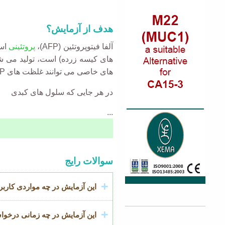
هدف از آزمایش؟
آلفا فیتوپروتئین (
AFP
)،
پروتئینی
است
های کیسه زرده) است، تولید می 
های خاصی می توانند غلظت های
P
در هر جایی که سلول های کبدی
...
Accordion
سوالات رایج
Title
این آزمایش در چه مواردی کاربرد
این آزمایش در چه زمانی درخو