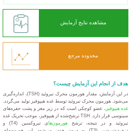
مشاهده نتایج آزمایش
محدوده مرجع
هدف از انجام این آزمایش چیست؟
در این آزمایش، مقدار هورمون محرک تیروئید (TSH)، اندازه‌گیری
می‌شود. هورمون محرک تیروئید توسط غده هیپوفیز تولید می‌گردد.
غده هیپوفیز
، عضو کوچکی است که در زیر مغز و پشت حفره‌های
سینوسی قرار دارد. TSH ترشح‌شده از هیپوفیز، موجب تحریک غده
تیروئید و در نتیجه، ترشح
هورمون‌ها
ی تیروکسین (T4) و
تری‌یدوتیرونین (T3) به درون خون می‌شود. این هورمونهای