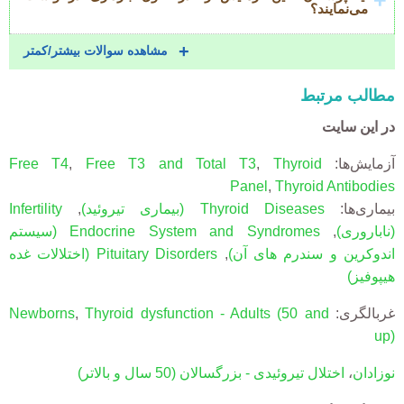
می‌نمایند؟
مشاهده سوالات بیشتر/کمتر
مطالب مرتبط
در این سایت
آزمایش‌ها:
Thyroid
,
Free T3 and Total T3
,
Free T4
Panel
,
Thyroid Antibodies
بیماری‌ها:
Thyroid Diseases
(بیماری تیروئید)
,
Infertility
(ناباروری)
,
Endocrine System and Syndromes
(سیستم
اندوکرین و سندرم های آن)
,
Pituitary Disorders
(اختلالات غده
هیپوفیز)
غربالگری:
Thyroid dysfunction - Adults (50 and
,
Newborns
up)
نوزادان
،
اختلال تیروئیدی - بزرگسالان (50 سال و بالاتر)