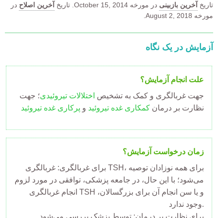
تاریخ
آخرین بازبینی
در مورخه
October 15, 2014.
تاریخ
آخرین اصلاح
در
مورخه August 2, 2018.
آزمایش در یک نگاه
علت انجام آزمایش؟
جهت غربالگری و کمک به تشخیص
اختلالات تیروئیدی
؛ جهت
نظارت بر درمان
کمکاری غده تیروئید
و
پرکاری غده تیروئید
زمان درخواست آزمایش؟
برای غربالگری: غربالگری TSH، برای همه نوزادان توصیه
می‌شود؛ با این حال، در جامعه پزشکی، توافقی در مورد لزوم
انجام غربالگری TSH و یا سن انجام آن برای بزرگسالان،
وجود ندارد.
برای نظارت بر درمان: توسط پزشک بررسی می‌شود